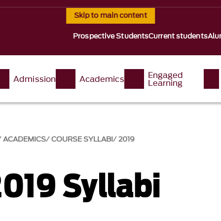
Skip to main content
Prospective Students
Current students
Alu
Engaged
Admission
Academics
Learning
ACADEMICS
COURSE SYLLABI
2019
2019 Syllabi