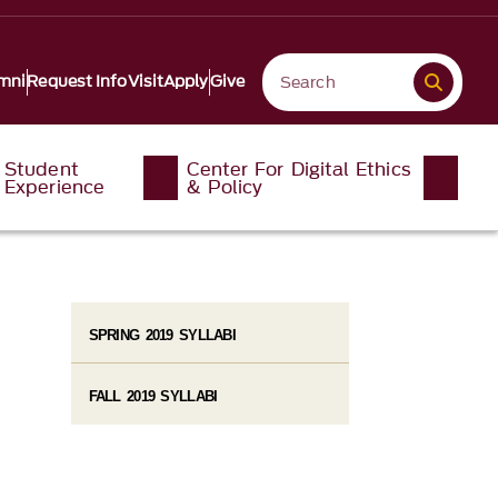
mni
Request Info
Visit
Apply
Give
Student
Center For Digital Ethics
Experience
& Policy
SPRING 2019 SYLLABI
FALL 2019 SYLLABI